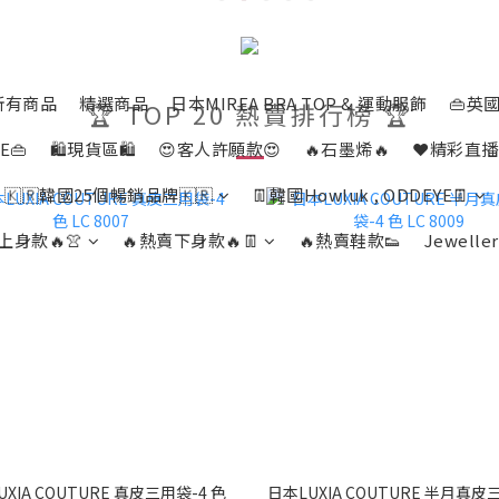
所有商品
精選商品
日本MIREA BRA TOP & 運動服飾
👜英國
🏆 TOP 20 熱賣排行榜 🏆
E👜
🛍️現貨區🛍️
😍客人許願款😍
🔥石墨烯🔥
❤️精彩直播
🇰🇷韓國25個暢銷品牌🇰🇷
👖韓國Howluk , ODDEYE👖
上身款🔥👚
🔥熱賣下身款🔥👖
🔥熱賣鞋款👟
Jeweller
XIA COUTURE 真皮三用袋-4 色
日本LUXIA COUTURE 半月真皮