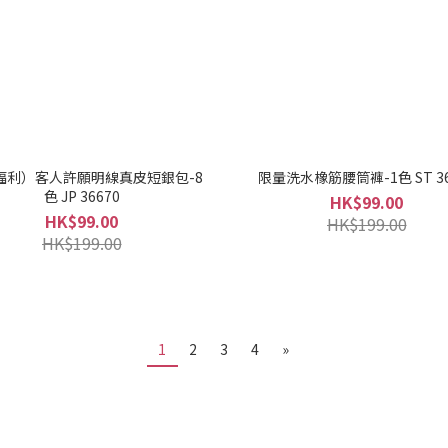
福利）客人許願明線真皮短銀包-8
限量洗水橡筋腰筒褲-1色 ST 36
色 JP 36670
HK$99.00
HK$99.00
HK$199.00
HK$199.00
1
2
3
4
»