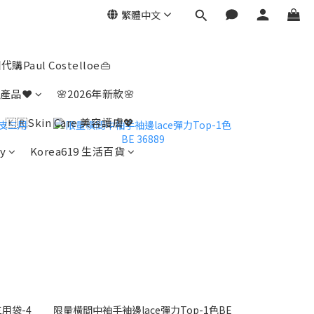
繁體中文
代購Paul Costelloe👜
產品❤️
🌸2026年新款🌸
🇰🇷Skin Care 美容護膚💖
y
Korea619 生活百貨
三用袋-4
限量橫間中袖手袖邊lace彈力Top-1色BE