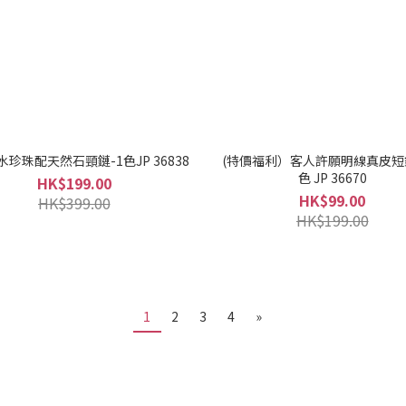
珍珠配天然石頸鏈-1色JP 36838
(特價福利）客人許願明線真皮短
色 JP 36670
HK$199.00
HK$99.00
HK$399.00
HK$199.00
1
2
3
4
»