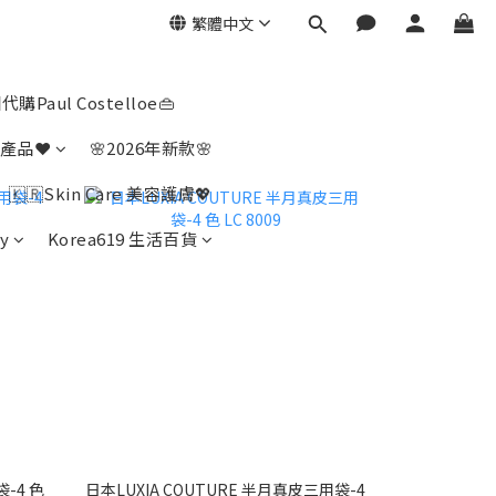
繁體中文
代購Paul Costelloe👜
產品❤️
🌸2026年新款🌸
🇰🇷Skin Care 美容護膚💖
y
Korea619 生活百貨
袋-4 色
日本LUXIA COUTURE 半月真皮三用袋-4