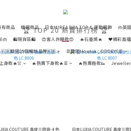
所有商品
精選商品
日本MIREA BRA TOP & 運動服飾
👜英國
🏆 TOP 20 熱賣排行榜 🏆
E👜
🛍️現貨區🛍️
😍客人許願款😍
🔥石墨烯🔥
❤️精彩直播
🇰🇷韓國25個暢銷品牌🇰🇷
👖韓國Howluk , ODDEYE👖
上身款🔥👚
🔥熱賣下身款🔥👖
🔥熱賣鞋款👟
Jeweller
XIA COUTURE 真皮三用袋-4 色
日本LUXIA COUTURE 真皮三用