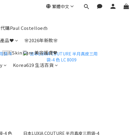
繁體中文
代購Paul Costelloe👜
產品❤️
🌸2026年新款🌸
🇰🇷Skin Care 美容護膚💖
y
Korea619 生活百貨
袋-4 色
日本LUXIA COUTURE 半月真皮三用袋-4