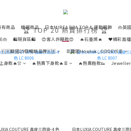
所有商品
精選商品
日本MIREA BRA TOP & 運動服飾
👜英國
🏆 TOP 20 熱賣排行榜 🏆
E👜
🛍️現貨區🛍️
😍客人許願款😍
🔥石墨烯🔥
❤️精彩直播
🇰🇷韓國25個暢銷品牌🇰🇷
👖韓國Howluk , ODDEYE👖
上身款🔥👚
🔥熱賣下身款🔥👖
🔥熱賣鞋款👟
Jeweller
XIA COUTURE 真皮三用袋-4 色
日本LUXIA COUTURE 真皮三用