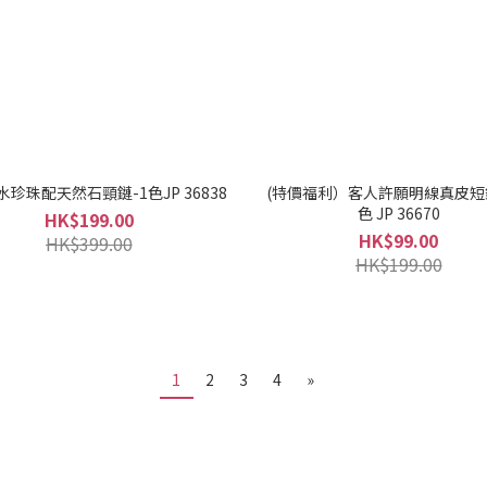
珍珠配天然石頸鏈-1色JP 36838
(特價福利）客人許願明線真皮短
色 JP 36670
HK$199.00
HK$99.00
HK$399.00
HK$199.00
1
2
3
4
»