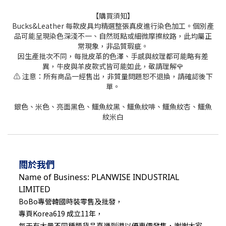
【購買須知】
Bucks&Leather 每款皮具均精選整張真皮進行染色加工。個別產
品可能呈現染色深淺不一、自然斑點或細微摩擦紋路，此均屬正
常現象，非品質瑕疵。
因生產批次不同，每批皮革的色澤、手感與紋理都可能略有差
異，牛皮與羊皮款式皆可能如此，敬請理解🌹
⚠️ 注意：所有商品一經售出，非質量問題恕不退換，請確認後下
單。
銀色、米色、亮面黑色、鱷魚紋黑、鱷魚紋啡、鱷魚紋杏、鱷魚
紋米白
關於我們
Name of Business: PLANWISE INDUSTRIAL
LIMITED
BoBo專營韓國時裝零售及批發，
專頁Korea619 成立11年，
每天有大量不同種類貨品直運到港以優惠價發售，謝謝大家