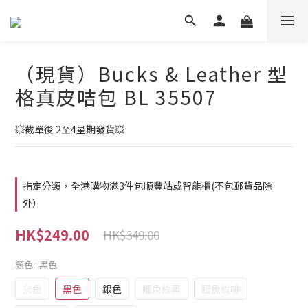
（現貨）Bucks & Leather 型
格真皮咭包 BL 35507
💥截單後 2至4星期發貨💥
指定分類，全港購物滿3件包順豐站或智能櫃(不包郵貨品除
外）
HK$249.00
HK$349.00
顏色
: 黑色
米色
黑色
銀色
鱷魚紋黑
鱷魚紋啡