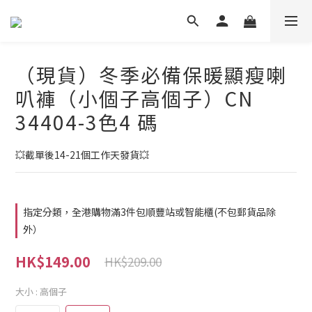
（現貨）冬季必備保暖顯瘦喇
叭褲（小個子高個子）CN
34404-3色4 碼
💥截單後14-21個工作天發貨💥
指定分類，全港購物滿3件包順豐站或智能櫃(不包郵貨品除
外）
HK$149.00
HK$209.00
大小
: 高個子