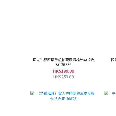
客人許願壓摺雪紡袖配滑滑棉外套-2色
限
BC 36836
HK$199.00
HK$259.00