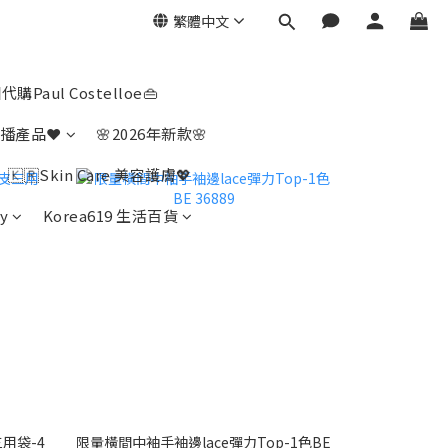
繁體中文
代購Paul Costelloe👜
播產品❤️
🌸2026年新款🌸
🇰🇷Skin Care 美容護膚💖
y
Korea619 生活百貨
三用袋-4
限量橫間中袖手袖邊lace彈力Top-1色BE