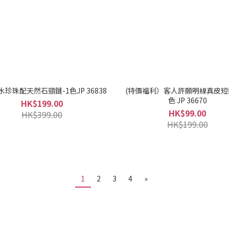
珍珠配天然石頸鏈-1色JP 36838
(特價福利）客人許願明線真皮短
色 JP 36670
HK$199.00
HK$99.00
HK$399.00
HK$199.00
1
2
3
4
»