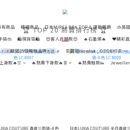
所有商品
精選商品
日本MIREA BRA TOP & 運動服飾
👜英國
🏆 TOP 20 熱賣排行榜 🏆
手袋👜
🛍️現貨區🛍️
😍客人許願款😍
🔥石墨烯🔥
❤️精彩直
🇰🇷韓國25個暢銷品牌🇰🇷
👖韓國Howluk , ODDEYE👖
上身款🔥👚
🔥熱賣下身款🔥👖
🔥熱賣鞋款👟
Jeweller
XIA COUTURE 真皮三用袋-4 色
日本LUXIA COUTURE 半月真皮