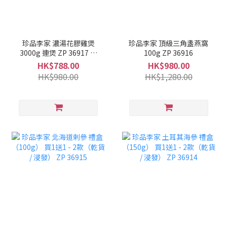
珍品李家 濃湯花膠雞煲
珍品李家 頂級三角盞燕窩
3000g 連煲 ZP 36917 送
100g ZP 36916
花膠丸4包(隨機)
HK$788.00
HK$980.00
HK$980.00
HK$1,280.00