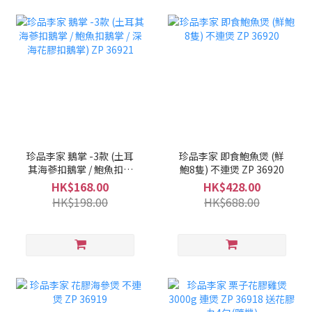
珍品李家 鵝掌 -3款 (土耳
珍品李家 即食鮑魚煲 (鮮
其海蔘扣鵝掌 / 鮑魚扣鵝
鮑8隻) 不連煲 ZP 36920
掌 / 深海花膠扣鵝掌) ZP
HK$168.00
HK$428.00
36921
HK$198.00
HK$688.00