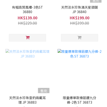
售完
有帽高質風褸-3色ST
天然淡水珍珠滿天星頸鏈
36880
JP 36840
HK$139.00
HK$199.00
HK$229.00
HK$399.00
售完
天然淡水珍珠垂釣兩戴耳
限量爆單款橡筋腰九分
環 JP 36883
褲-2色 ST 36873