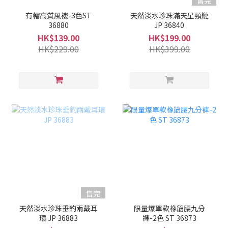
售完
有帽高質風褸-3色ST
天然淡水珍珠滿天星頸鏈
36880
JP 36840
HK$139.00
HK$199.00
HK$229.00
HK$399.00
售完
天然淡水珍珠垂釣兩戴耳
限量爆單款橡筋腰九分
環 JP 36883
褲-2色 ST 36873