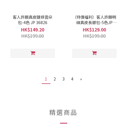
客人許願真皮鏈條雲朵
（特價福利）客人許願明
包-4色 JP 36826
線真皮長銀包-5色JP
36825
HK$149.20
HK$129.00
HK$199.00
HK$199.00
1
2
3
4
»
精選商品