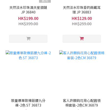
售完
天然淡水珍珠滿天星頸鏈
天然淡水珍珠垂釣兩戴耳
JP 36840
環 JP 36883
HK$199.00
HK$129.00
HK$399.00
HK$259.00
限量爆單款橡筋腰九分
客人許願鈎花背心配圓領
褲-2色 ST 36873
棉套裝-2色CM 36879