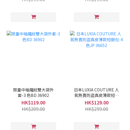
限量中袖羅紋雙大袋外
日本LUXIA COUTURE 人
套-3 色BD 36902
氣熱賣防盜真皮薄款短銀
包-4色JP 36652
HK$119.00
HK$129.00
HK$209.00
HK$259.00