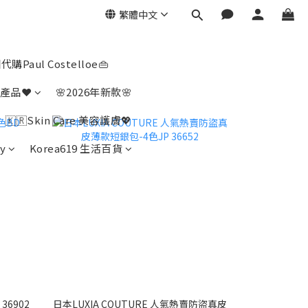
繁體中文
代購Paul Costelloe👜
產品❤️
🌸2026年新款🌸
🇰🇷Skin Care 美容護膚💖
y
Korea619 生活百貨
6902
日本LUXIA COUTURE 人氣熱賣防盜真皮