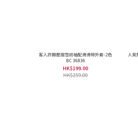
客人許願壓摺雪紡袖配滑滑棉外套-2色
人氣
BC 36836
HK$199.00
HK$259.00