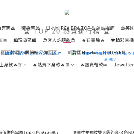
所有商品
精選商品
日本MIREA BRA TOP & 運動服飾
👜英國
🏆 TOP 20 熱賣排行榜 🏆
E👜
🛍️現貨區🛍️
😍客人許願款😍
🔥石墨烯🔥
❤️精彩直播
🇰🇷韓國25個暢銷品牌🇰🇷
👖韓國Howluk , ODDEYE👖
上身款🔥👚
🔥熱賣下身款🔥👖
🔥熱賣鞋款👟
Jeweller
價併色雪紡Top-2色 SG 36907
限量中袖羅紋雙大袋外套-3 色BD 3