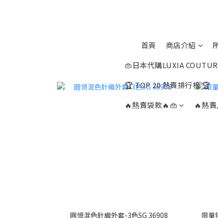
首頁
商店介紹
👜日本代購LUXIA COUTUR
🏆 TOP 20 熱賣排行榜 🏆
🔥熱賣袋款🔥👜
🔥熱賣
圓領混色針織外套-3色SG 36908
限量特