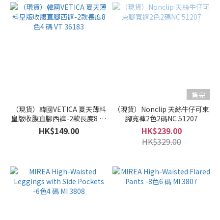
售完
（現貨）韓國VETICA 夏天薄料
（現貨）Nonclip 天絲牛仔可束
皇版收腹直腳西褲-2款長度8 色
腳寬褲2色2碼NC 51207
4 碼 VT 36183
HK$149.00
HK$239.00
HK$329.00