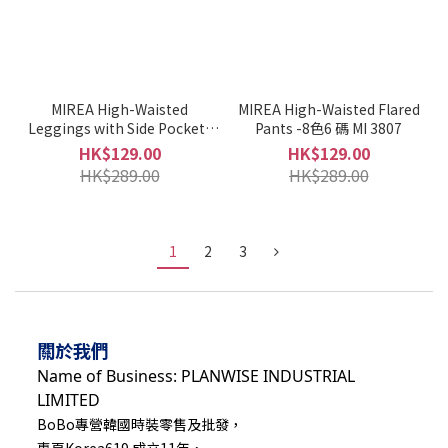
MIREA High-Waisted
MIREA High-Waisted Flared
Leggings with Side Pockets
Pants -8色6 碼 MI 3807
-6色4 碼 MI 3808
HK$129.00
HK$129.00
HK$289.00
HK$289.00
1
2
3
關於我們
Name of Business: PLANWISE INDUSTRIAL
LIMITED
BoBo專營韓國時裝零售及批發，