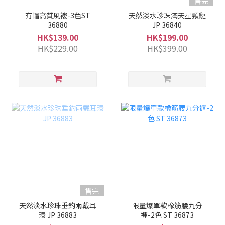
售完
有帽高質風褸-3色ST
天然淡水珍珠滿天星頸鏈
36880
JP 36840
HK$139.00
HK$199.00
HK$229.00
HK$399.00
售完
天然淡水珍珠垂釣兩戴耳
限量爆單款橡筋腰九分
環 JP 36883
褲-2色 ST 36873