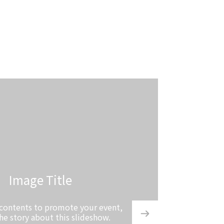
Video Title
Image Title
Input text contents to promote you
contents to promote your event,
or tell the story about this slid
he story about this slideshow.