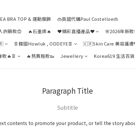
EA BRA TOP & 運動服飾
👜英國代購Paul Costelloe👜
人許願款😍
🔥石墨烯🔥
❤️精彩直播產品❤️
🌸2026年新款
🇷
👖韓國Howluk , ODDEYE👖
🇰🇷Skin Care 美容護膚
款🔥👖
🔥熱賣鞋款👟
Jewellery
Korea619 生活百貨
Paragraph Title
Subtitle
ext contents to promote your product, or tell the story abo