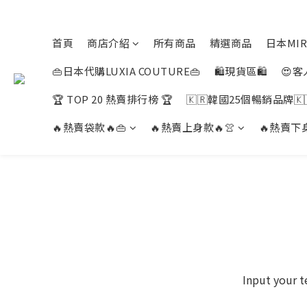
首頁
商店介紹
所有商品
精選商品
日本MIR
👜日本代購LUXIA COUTURE👜
🛍️現貨區🛍️
😍客
🏆 TOP 20 熱賣排行榜 🏆
🇰🇷韓國25個暢銷品牌🇰
🔥熱賣袋款🔥👜
🔥熱賣上身款🔥👚
🔥熱賣下身
Input your t