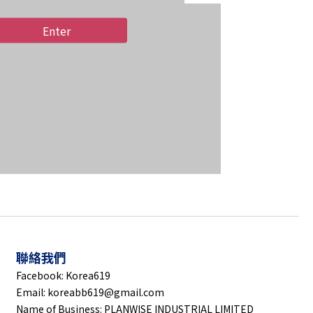
Enter
Enter
聯絡我們
Facebook: Korea619
Email: koreabb619@gmail.com
Name of Business: PLANWISE INDUSTRIAL LIMITED