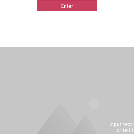
Enter
Input text 
or tell t