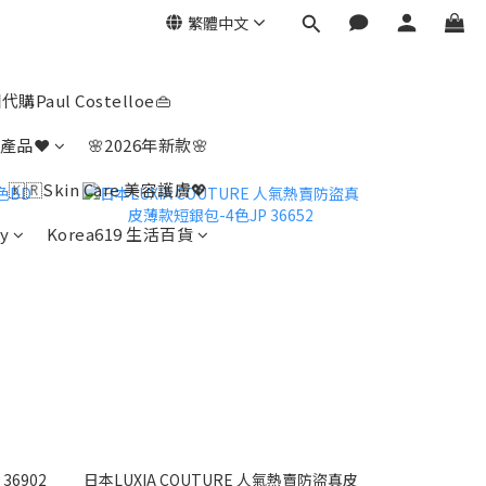
繁體中文
代購Paul Costelloe👜
產品❤️
🌸2026年新款🌸
🇰🇷Skin Care 美容護膚💖
y
Korea619 生活百貨
6902
日本LUXIA COUTURE 人氣熱賣防盜真皮