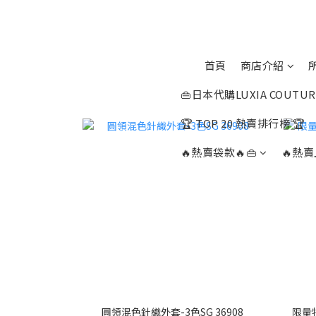
首頁
商店介紹
👜日本代購LUXIA COUTUR
🏆 TOP 20 熱賣排行榜 🏆
🔥熱賣袋款🔥👜
🔥熱賣
圓領混色針織外套-3色SG 36908
限量特