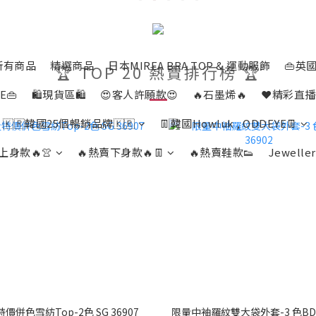
所有商品
精選商品
日本MIREA BRA TOP & 運動服飾
👜英國
🏆 TOP 20 熱賣排行榜 🏆
E👜
🛍️現貨區🛍️
😍客人許願款😍
🔥石墨烯🔥
❤️精彩直播
🇰🇷韓國25個暢銷品牌🇰🇷
👖韓國Howluk , ODDEYE👖
上身款🔥👚
🔥熱賣下身款🔥👖
🔥熱賣鞋款👟
Jeweller
價併色雪紡Top-2色 SG 36907
限量中袖羅紋雙大袋外套-3 色BD 3