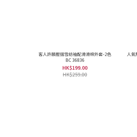
客人許願壓摺雪紡袖配滑滑棉外套-2色
人氣
BC 36836
HK$199.00
HK$259.00