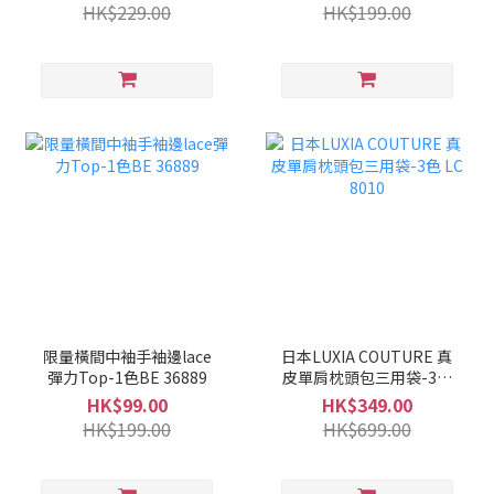
HK$229.00
HK$199.00
限量橫間中袖手袖邊lace
日本LUXIA COUTURE 真
彈力Top-1色BE 36889
皮單肩枕頭包三用袋-3色
LC 8010
HK$99.00
HK$349.00
HK$199.00
HK$699.00