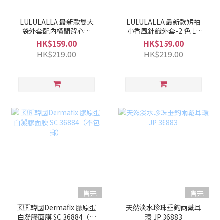
LULULALLA 最新款雙大
LULULALLA 最新款短袖
袋外套配內橫間背心套
小香風針織外套-2 色 LL
裝-2 色 LL 36886
36885
HK$159.00
HK$159.00
HK$219.00
HK$219.00
售完
售完
🇰🇷韓國Dermafix 膠原蛋
天然淡水珍珠垂釣兩戴耳
白凝膠面膜 SC 36884（不
環 JP 36883