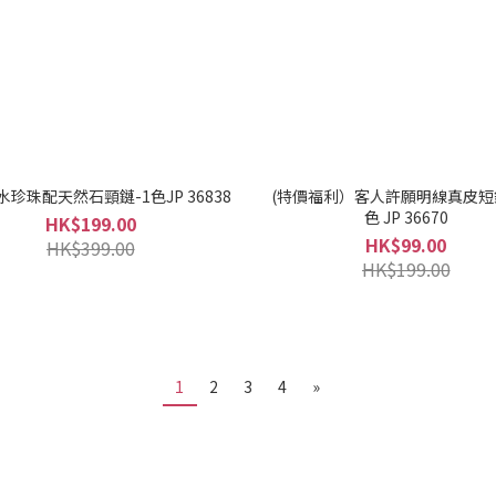
珍珠配天然石頸鏈-1色JP 36838
(特價福利）客人許願明線真皮短
色 JP 36670
HK$199.00
HK$99.00
HK$399.00
HK$199.00
1
2
3
4
»