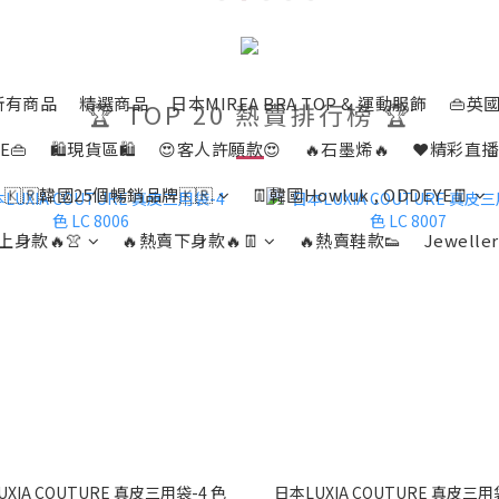
所有商品
精選商品
日本MIREA BRA TOP & 運動服飾
👜英國
🏆 TOP 20 熱賣排行榜 🏆
E👜
🛍️現貨區🛍️
😍客人許願款😍
🔥石墨烯🔥
❤️精彩直播
🇰🇷韓國25個暢銷品牌🇰🇷
👖韓國Howluk , ODDEYE👖
上身款🔥👚
🔥熱賣下身款🔥👖
🔥熱賣鞋款👟
Jeweller
XIA COUTURE 真皮三用袋-4 色
日本LUXIA COUTURE 真皮三用