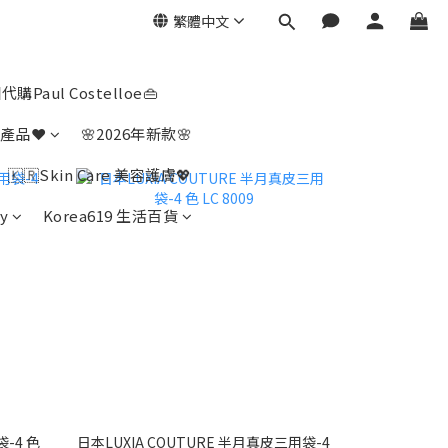
繁體中文
代購Paul Costelloe👜
產品❤️
🌸2026年新款🌸
🇰🇷Skin Care 美容護膚💖
y
Korea619 生活百貨
袋-4 色
日本LUXIA COUTURE 半月真皮三用袋-4