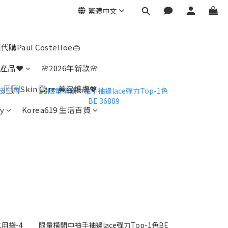
繁體中文
代購Paul Costelloe👜
產品❤️
🌸2026年新款🌸
🇰🇷Skin Care 美容護膚💖
y
Korea619 生活百貨
三用袋-4
限量橫間中袖手袖邊lace彈力Top-1色BE