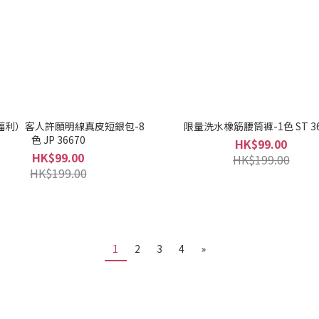
福利）客人許願明線真皮短銀包-8
限量洗水橡筋腰筒褲-1色 ST 36
色 JP 36670
HK$99.00
HK$99.00
HK$199.00
HK$199.00
1
2
3
4
»