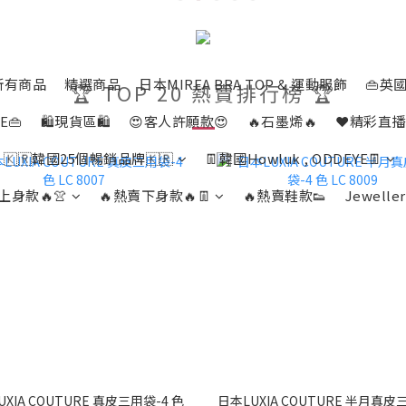
所有商品
精選商品
日本MIREA BRA TOP & 運動服飾
👜英國
🏆 TOP 20 熱賣排行榜 🏆
E👜
🛍️現貨區🛍️
😍客人許願款😍
🔥石墨烯🔥
❤️精彩直播
🇰🇷韓國25個暢銷品牌🇰🇷
👖韓國Howluk , ODDEYE👖
上身款🔥👚
🔥熱賣下身款🔥👖
🔥熱賣鞋款👟
Jeweller
XIA COUTURE 真皮三用袋-4 色
日本LUXIA COUTURE 半月真皮