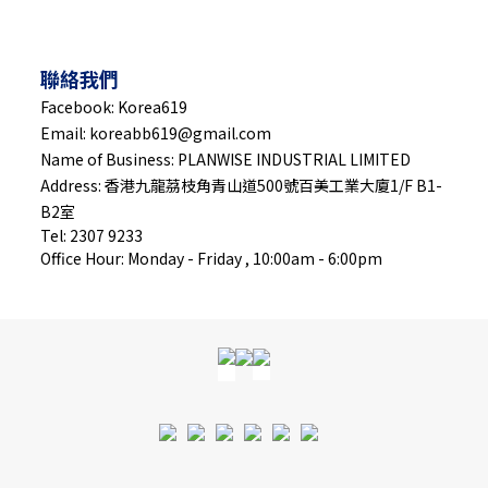
聯絡我們
Facebook: Korea619
Email: koreabb619@gmail.com
Name of Business: PLANWISE INDUSTRIAL LIMITED
Address: 香港九龍茘枝角青山道500號百美工業大廈1/F B1-
B2室
Tel: 2307 9233
Office Hour: Monday - Friday , 10:00am - 6:00pm