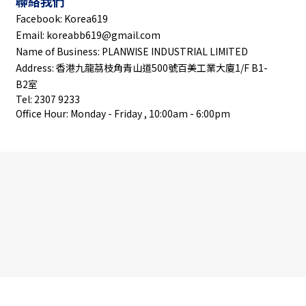
聯絡我們
Facebook: Korea619
Email: koreabb619@gmail.com
Name of Business: PLANWISE INDUSTRIAL LIMITED
Address: 香港九龍茘枝角青山道500號百美工業大廈1/F B1-
B2室
Tel: 2307 9233
Office Hour: Monday - Friday , 10:00am - 6:00pm