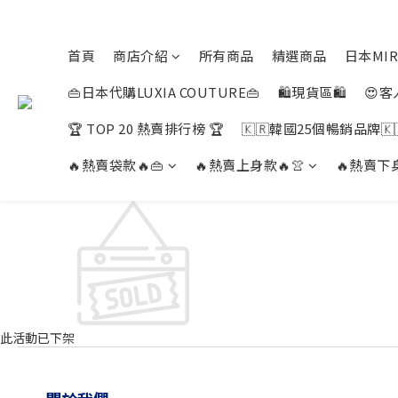
首頁
商店介紹
所有商品
精選商品
日本MIR
👜日本代購LUXIA COUTURE👜
🛍️現貨區🛍️
😍客
🏆 TOP 20 熱賣排行榜 🏆
🇰🇷韓國25個暢銷品牌🇰
🔥熱賣袋款🔥👜
🔥熱賣上身款🔥👚
🔥熱賣下身
此活動已下架