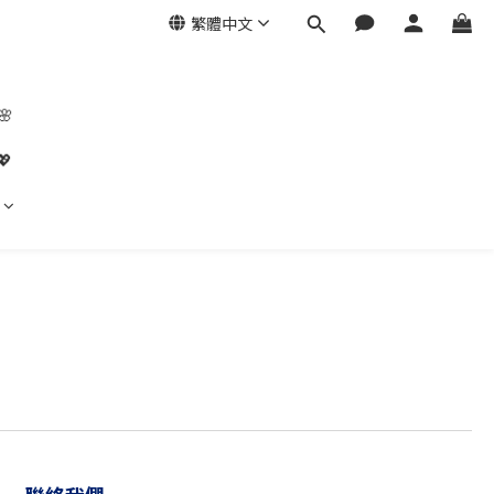
繁體中文
🌸
💖