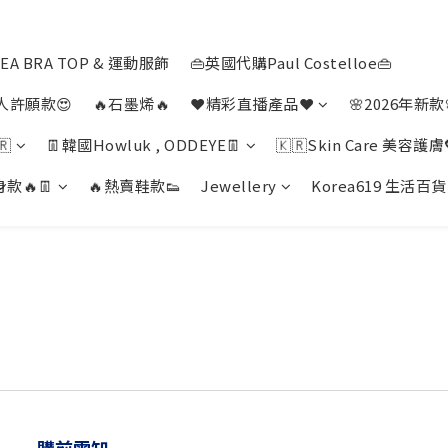
EA BRA TOP & 運動服飾
👜英國代購Paul Costelloe👜
人許願款😍
🔥石墨烯🔥
❤️精彩直播產品❤️
🌸2026年新款
🇷
👖韓國Howluk , ODDEYE👖
🇰🇷Skin Care 美容護膚
款🔥👖
🔥熱賣鞋款👟
Jewellery
Korea619 生活百貨