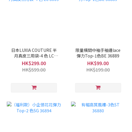
日本LUXIA COUTURE 半
限量橫間中袖手袖邊lace
月真皮三用袋-4 色 LC
彈力Top-1色BE 36889
8009
HK$299.00
HK$99.00
HK$599.00
HK$199.00