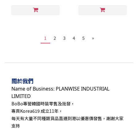
1
2
3
4
5
»
關於我們
Name of Business: PLANWISE INDUSTRIAL
LIMITED
BoBo專營韓國時裝零售及批發，
專頁Korea619 成立11年，
每天有大量不同種類貨品直運到港以優惠價發售，謝謝大家
支持