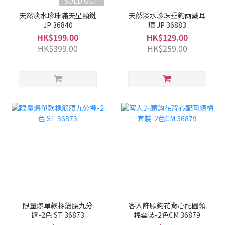
SOLD OUT
天然淡水珍珠滿天星頸鏈
天然淡水珍珠垂釣兩戴耳
JP 36840
環 JP 36883
HK$199.00
HK$129.00
HK$399.00
HK$259.00
限量爆單款橡筋腰九分
客人許願鈎花背心配圓領
褲-2色 ST 36873
棉套裝-2色CM 36879