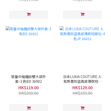
限量中袖羅紋雙大袋外
日本LUXIA COUTURE 人
套-3 色BD 36902
氣熱賣防盜真皮薄款短銀
包-4色JP 36652
HK$119.00
HK$129.00
HK$209.00
HK$259.00