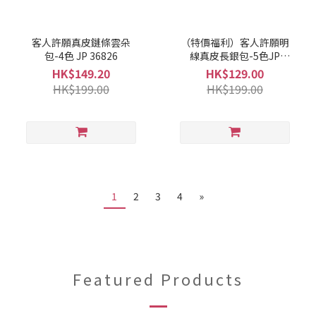
客人許願真皮鏈條雲朵
（特價福利）客人許願明
包-4色 JP 36826
線真皮長銀包-5色JP
36825
HK$149.20
HK$129.00
HK$199.00
HK$199.00
1
2
3
4
»
Featured Products