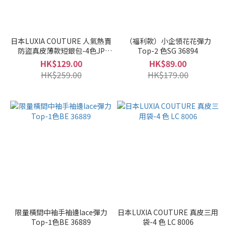
日本LUXIA COUTURE 人氣熱賣
（福利款）小企領花花彈力
防盜真皮薄款短銀包-4色JP
Top-2 色SG 36894
36652
HK$129.00
HK$89.00
HK$259.00
HK$179.00
限量橫間中袖手袖邊lace彈力
日本LUXIA COUTURE 真皮三用
Top-1色BE 36889
袋-4 色 LC 8006