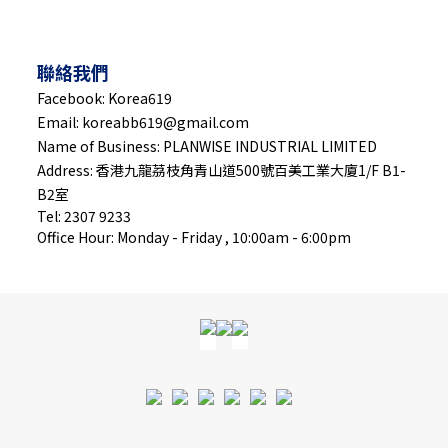
聯絡我們
Facebook: Korea619
Email: koreabb619@gmail.com
Name of Business: PLANWISE INDUSTRIAL LIMITED
Address: 香港九龍茘枝角青山道500號百美工業大廈1/F B1-
B2室
Tel: 2307 9233
Office Hour: Monday - Friday , 10:00am - 6:00pm