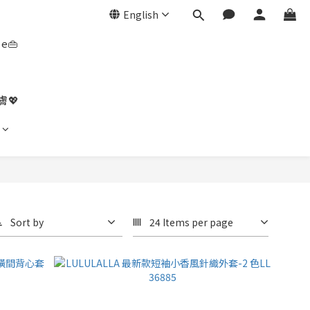
English
e👜
膚💖
Sort by
24 Items per page