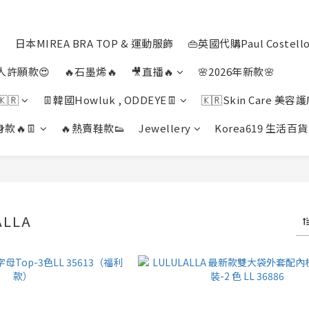
s
日本MIREA BRA TOP & 運動服飾
👜英國代購Paul Costello
人許願款😍
🔥石墨烯🔥
🎥直播🔥
🌸2026年新款🌸
🇷
👖韓國Howluk , ODDEYE👖
🇰🇷Skin Care 美容護
款🔥👖
🔥熱賣鞋款👟
Jewellery
Korea619 生活百貨
ALLA