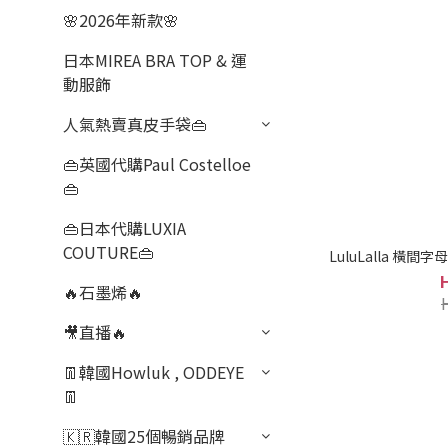
🌸2026年新款🌸
日本MIREA BRA TOP & 運
動服飾
人氣熱賣真皮手袋👜
👜英國代購Paul Costelloe
👜
👜日本代購LUXIA
COUTURE👜
LuluLalla 橫間
🔥石墨烯🔥
🎥直播🔥
👖韓國Howluk , ODDEYE
👖
🇰🇷韓國25個暢銷品牌