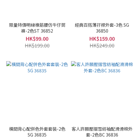
限量特價明線橡筋腰仿牛仔筒
經典百搭薄孖襟外套-3色 SG
褲-2色ST 36852
36850
HK$99.00
HK$159.00
HK$199.00
HK$249.00
橫間背心配併色外套套裝-2色
客人許願壓摺雪紡袖配滑滑棉外
SG 36835
套-2色BC 36836