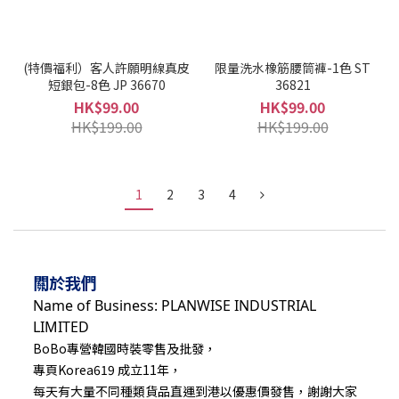
(特價福利）客人許願明線真皮
限量洗水橡筋腰筒褲-1色 ST
短銀包-8色 JP 36670
36821
HK$99.00
HK$99.00
HK$199.00
HK$199.00
1
2
3
4
關於我們
Name of Business: PLANWISE INDUSTRIAL
LIMITED
BoBo專營韓國時裝零售及批發，
專頁Korea619 成立11年，
每天有大量不同種類貨品直運到港以優惠價發售，謝謝大家