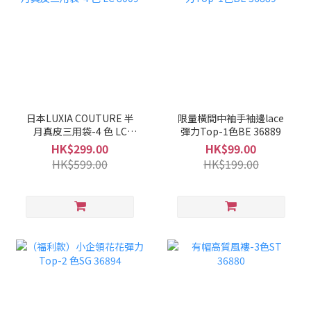
日本LUXIA COUTURE 半
限量橫間中袖手袖邊lace
月真皮三用袋-4 色 LC
彈力Top-1色BE 36889
8009
HK$299.00
HK$99.00
HK$599.00
HK$199.00