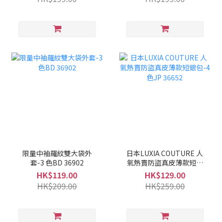
限量中袖羅紋雙大袋外
日本LUXIA COUTURE 人
套-3 色BD 36902
氣熱賣防盜真皮薄款短銀
包-4色JP 36652
HK$119.00
HK$129.00
HK$209.00
HK$259.00