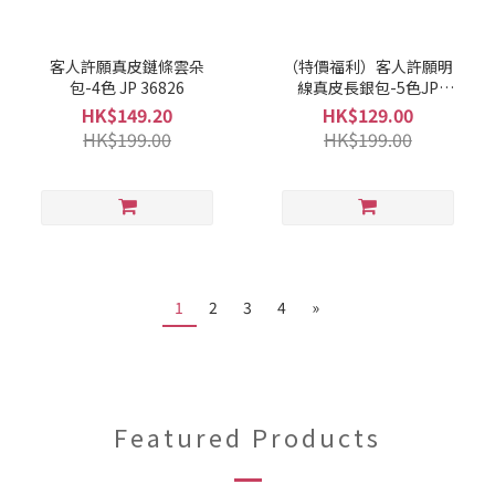
客人許願真皮鏈條雲朵
（特價福利）客人許願明
包-4色 JP 36826
線真皮長銀包-5色JP
36825
HK$149.20
HK$129.00
HK$199.00
HK$199.00
1
2
3
4
»
Featured Products