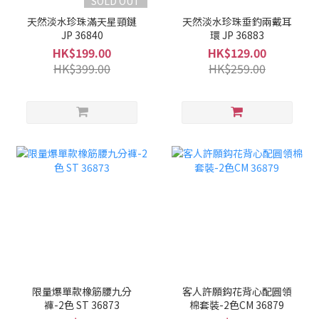
SOLD OUT
天然淡水珍珠滿天星頸鏈
天然淡水珍珠垂釣兩戴耳
JP 36840
環 JP 36883
HK$199.00
HK$129.00
HK$399.00
HK$259.00
限量爆單款橡筋腰九分
客人許願鈎花背心配圓領
褲-2色 ST 36873
棉套裝-2色CM 36879