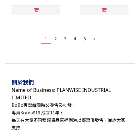
1
2
3
4
5
»
關於我們
Name of Business: PLANWISE INDUSTRIAL
LIMITED
BoBo專營韓國時裝零售及批發，
專頁Korea619 成立11年，
每天有大量不同種類貨品直運到港以優惠價發售，謝謝大家
支持