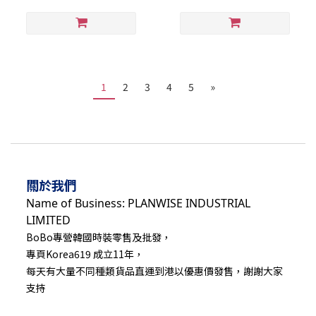
1
2
3
4
5
»
關於我們
Name of Business: PLANWISE INDUSTRIAL
LIMITED
BoBo專營韓國時裝零售及批發，
專頁Korea619 成立11年，
每天有大量不同種類貨品直運到港以優惠價發售，謝謝大家
支持