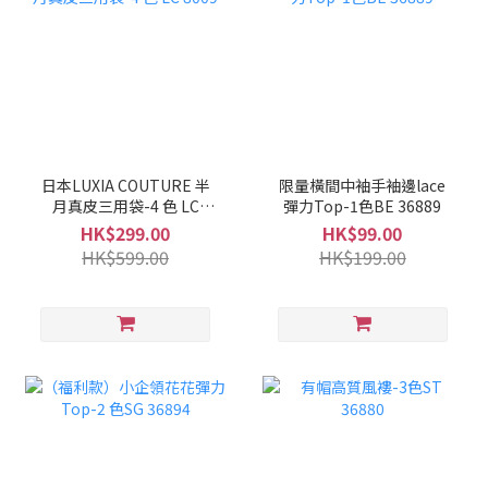
日本LUXIA COUTURE 半
限量橫間中袖手袖邊lace
月真皮三用袋-4 色 LC
彈力Top-1色BE 36889
8009
HK$299.00
HK$99.00
HK$599.00
HK$199.00