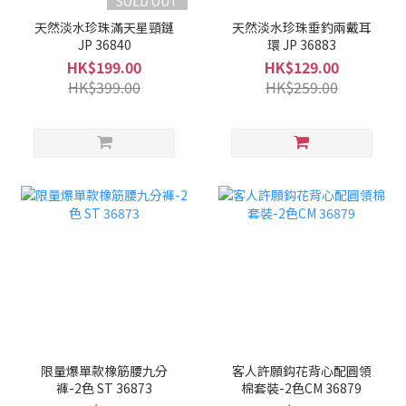
SOLD OUT
天然淡水珍珠滿天星頸鏈
天然淡水珍珠垂釣兩戴耳
JP 36840
環 JP 36883
HK$199.00
HK$129.00
HK$399.00
HK$259.00
限量爆單款橡筋腰九分
客人許願鈎花背心配圓領
褲-2色 ST 36873
棉套裝-2色CM 36879