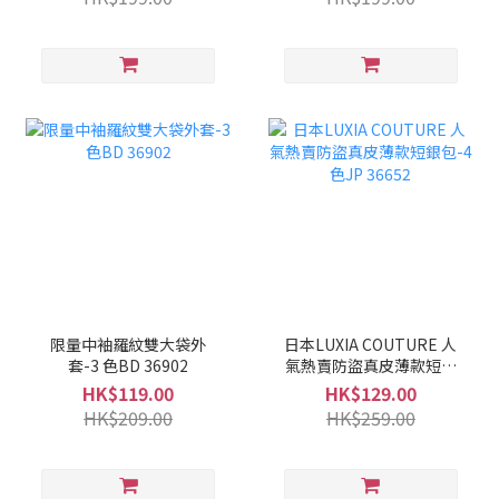
限量中袖羅紋雙大袋外
日本LUXIA COUTURE 人
套-3 色BD 36902
氣熱賣防盜真皮薄款短銀
包-4色JP 36652
HK$119.00
HK$129.00
HK$209.00
HK$259.00