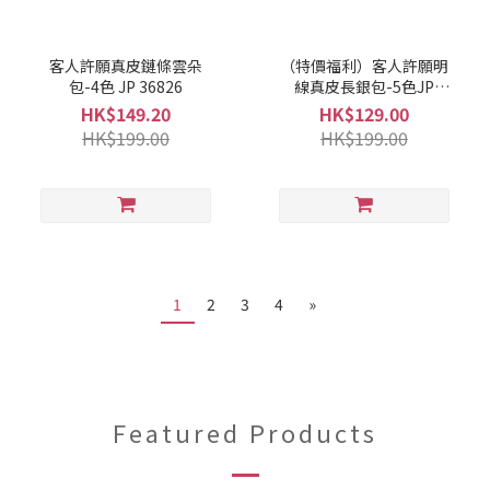
客人許願真皮鏈條雲朵
（特價福利）客人許願明
包-4色 JP 36826
線真皮長銀包-5色JP
36825
HK$149.20
HK$129.00
HK$199.00
HK$199.00
1
2
3
4
»
Featured Products