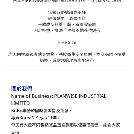
日本MIREA 超強彈性網紗背心BRA TOP - 4色 MIREA 2615
無鋼線舒適超高承托
輕薄透氣，高彈面料
一體成型無縫工藝，背部零痕跡
固定杯墊，機洗手洗都不怕移位變形
Free Size
⚠️因內衣屬親膚貼身衣物，基於衛生安全原則，本商品恕不接受
退換，感謝您的理解與配合⚠️
關於我們
Name of Business: PLANWISE INDUSTRIAL
LIMITED
BoBo專營韓國時裝零售及批發，
專頁Korea619 成立11年，
每天有大量不同種類貨品直運到港以優惠價發售，謝謝大家
支持