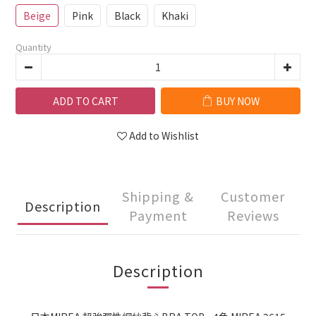
Beige
Pink
Black
Khaki
Quantity
ADD TO CART
BUY NOW
Add to Wishlist
Shipping &
Customer
Description
Payment
Reviews
Description