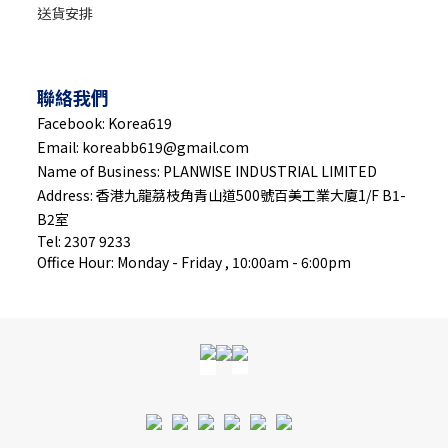
送貨安排
聯絡我們
Facebook: Korea619
Email: koreabb619@gmail.com
Name of Business: PLANWISE INDUSTRIAL LIMITED
Address: 香港九龍茘枝角青山道500號百美工業大廈1/F B1-
B2室
Tel: 2307 9233
Office Hour: Monday - Friday , 10:00am - 6:00pm