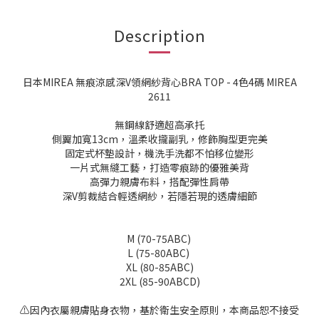
Description
日本MIREA 無痕涼感深V領網紗背心BRA TOP - 4色4碼 MIREA
2611
無鋼線舒適超高承托
側翼加寬13cm，溫柔收攏副乳，修飾胸型更完美
固定式杯墊設計，機洗手洗都不怕移位變形
一片式無縫工藝，打造零痕跡的優雅美背
高彈力親膚布料，搭配彈性肩帶
深V剪裁結合輕透網紗，若隱若現的透膚細節
M (70-75ABC)
L (75-80ABC)
XL (80-85ABC)
2XL (85-90ABCD)
⚠️因內衣屬親膚貼身衣物，基於衛生安全原則，本商品恕不接受