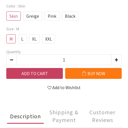
Color
: Skin
Skin
Greige
Pink
Black
Size
: M
M
L
XL
XXL
Quantity
ADD TO CART
BUY NOW
Add to Wishlist
Shipping &
Customer
Description
Payment
Reviews