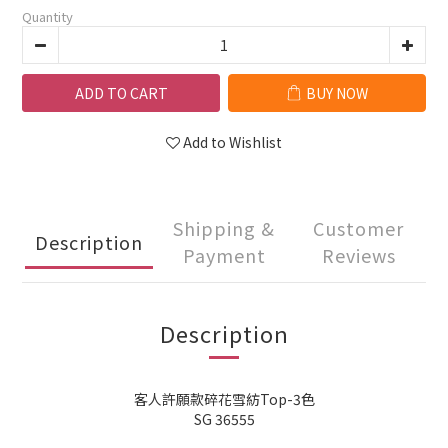
Quantity
ADD TO CART
BUY NOW
Add to Wishlist
Shipping &
Customer
Description
Payment
Reviews
Description
客人許願款碎花雪紡Top-3色
SG 36555