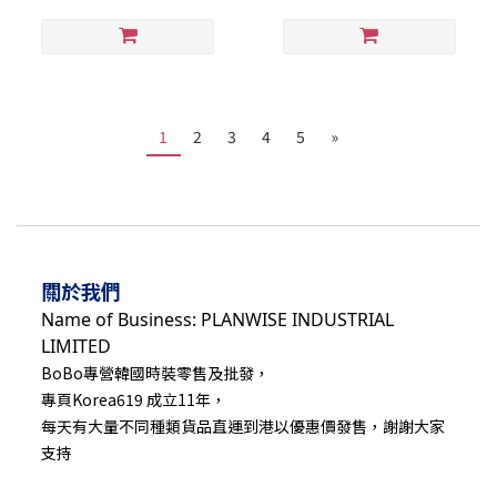
1
2
3
4
5
»
關於我們
Name of Business: PLANWISE INDUSTRIAL
LIMITED
BoBo專營韓國時裝零售及批發，
專頁Korea619 成立11年，
每天有大量不同種類貨品直運到港以優惠價發售，謝謝大家
支持