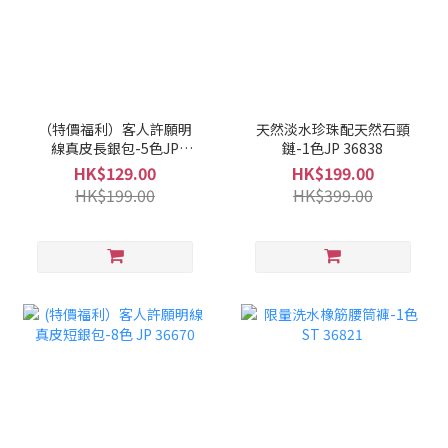
（特價福利）客人許願明
天然淡水珍珠配天然石頸
線真皮長銀包-5色JP
鏈-1色JP 36838
36825
HK$129.00
HK$199.00
HK$199.00
HK$399.00