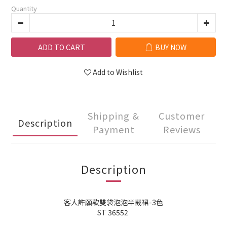
Quantity
ADD TO CART
BUY NOW
Add to Wishlist
Shipping &
Customer
Description
Payment
Reviews
Description
客人許願款雙袋泡泡半截裙-3色
ST 36552