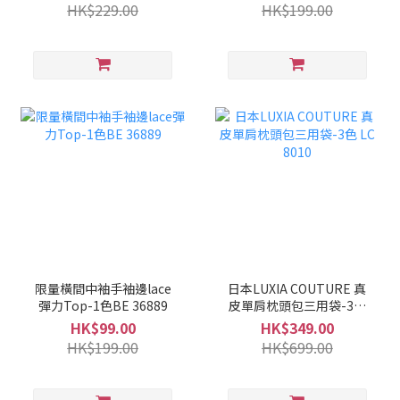
HK$229.00
HK$199.00
限量橫間中袖手袖邊lace
日本LUXIA COUTURE 真
彈力Top-1色BE 36889
皮單肩枕頭包三用袋-3色
LC 8010
HK$99.00
HK$349.00
HK$199.00
HK$699.00