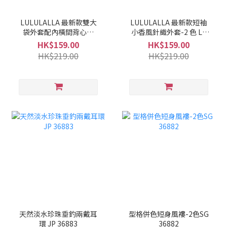
LULULALLA 最新款雙大
LULULALLA 最新款短袖
袋外套配內橫間背心套
小香風針織外套-2 色 LL
裝-2 色 LL 36886
36885
HK$159.00
HK$159.00
HK$219.00
HK$219.00
天然淡水珍珠垂釣兩戴耳
型格併色短身風褸-2色SG
環 JP 36883
36882