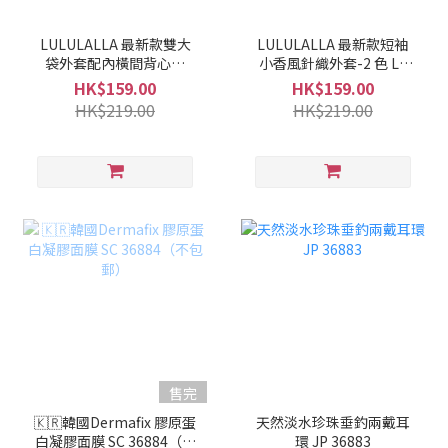
LULULALLA 最新款雙大
LULULALLA 最新款短袖
袋外套配內橫間背心套
小香風針織外套-2 色 LL
裝-2 色 LL 36886
36885
HK$159.00
HK$159.00
HK$219.00
HK$219.00
售完
🇰🇷韓國Dermafix 膠原蛋
天然淡水珍珠垂釣兩戴耳
白凝膠面膜 SC 36884（不
環 JP 36883