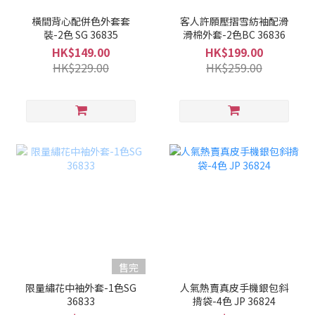
橫間背心配併色外套套
客人許願壓摺雪紡袖配滑
裝-2色 SG 36835
滑棉外套-2色BC 36836
HK$149.00
HK$199.00
HK$229.00
HK$259.00
售完
限量繡花中袖外套-1色SG
人氣熱賣真皮手機銀包斜
36833
揹袋-4色 JP 36824