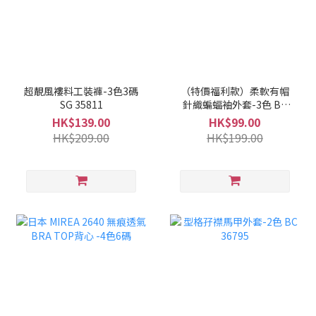
超靚風褸料工裝褲-3色3碼
（特價福利款）柔軟有帽
SG 35811
針織蝙蝠袖外套-3色 BE
36792
HK$139.00
HK$99.00
HK$209.00
HK$199.00