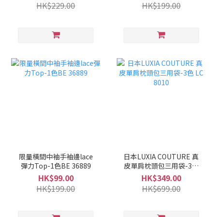
HK$229.00
HK$199.00
限量橫間中袖手袖邊lace
日本LUXIA COUTURE 真
彈力Top-1色BE 36889
皮單肩枕頭包三用袋-3色
LC 8010
HK$99.00
HK$349.00
HK$199.00
HK$699.00